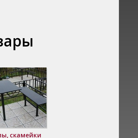
вары
лы, скамейки