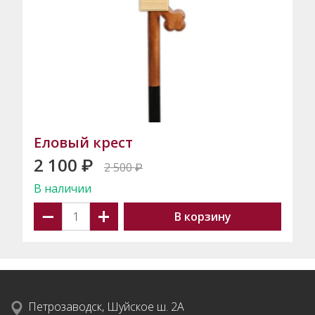
Еловый крест
2 100
₽
2 500
₽
В наличии
−
+
В корзину
Петрозаводск, Шуйское ш. 2А